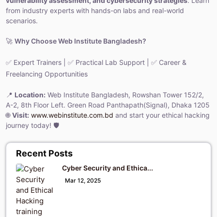
vulnerability assessment, and cybersecurity strategies
. Learn
from industry experts with hands-on labs and real-world
scenarios.
🚀
Why Choose Web Institute Bangladesh?
✅ Expert Trainers | ✅ Practical Lab Support | ✅ Career &
Freelancing Opportunities
📍
Location:
Web Institute Bangladesh, Rowshan Tower 152/2,
A-2, 8th Floor Left. Green Road Panthapath(Signal), Dhaka 1205
🌐
Visit:
www.webinstitute.com.bd
and start your ethical hacking
journey today! 🛡️
Recent Posts
Cyber Security and Ethica...
Mar 12, 2025