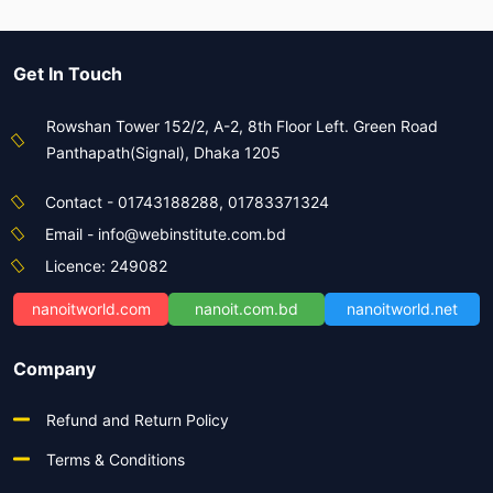
Get In Touch
Rowshan Tower 152/2, A-2, 8th Floor Left. Green Road
Panthapath(Signal), Dhaka 1205
Contact - 01743188288, 01783371324
Email - info@webinstitute.com.bd
Licence: 249082
nanoitworld.com
nanoit.com.bd
nanoitworld.net
Company
Refund and Return Policy
Terms & Conditions