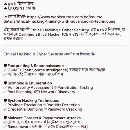
🔥 ৫০% ডিসকাউন্ট!
🔥 ফ্রি OSINT কোর্স!
📌 কোর্স লিংক:
https://www.webinstitute.com.bd/course-
details/ethical-hacking-training-with-advanced-ai-techniques
এই কোর্সে আপনি Ethical Hacking ও Cyber Security-এর A to Z শিখবেন, যা
আপনাকে Certified Ethical Hacker (CEH v13) সার্টিফিকেশন পরীক্ষার জন্য
প্রস্তুত করবে।
Ethical Hacking & Cyber Security কোর্সে যা যা শিখবেন: 📝
🛡️ Footprinting & Reconnaissance
✅ OSINT (Open Source Intelligence) ব্যবহার করে তথ্য সংগ্রহ
✅ প্যাসিভ ইন্টেলিজেন্স গ্যাদারিং কৌশল
🛡️ Scanning & Enumeration
✅ Vulnerability Assessment ও Penetration Testing
✅ Port Scanning এবং Network Discovery
🛡️ System Hacking Techniques
✅ Privilege Escalation ও Rootkits Detection
✅ Credential Dumping ও Password Cracking
🛡️ Malware Threats & Ransomware Attacks
✅ ট্রোজান, ভাইরাস ও ওয়ার্ম ডিটেকশন ও প্রতিরোধ
✅ Ransomware হামলার বিরুদ্ধে প্রতিরোধমূলক ব্যবস্থা