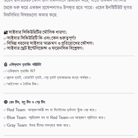
ওয়েব ইনস্টিটিউট কোর্স গুলি এমনভাবে ডিজাইন করে, যাতে একজন বিগিনার
থেকে শুরু করে একজন প্রফেশনালও উপকৃত হতে পারে। ওয়েব ইনস্টিটিউট মূলত
নিম্নলিখিত বিষয়গুলো কভার করে:
🔐 সাইবার সিকিউরিটির মৌলিক ধারণা:
✅সাইবার সিকিউরিটি কি এবং কেন গুরুত্বপূর্ণ?
✅বিভিন্ন ধরনের সাইবার আক্রমণ ও প্রতিরোধের কৌশল।
✅সাইবার থ্রেট ইন্টেলিজেন্স ও ফরেনসিক বিশ্লেষণ।
🤖 এথিক্যাল হ্যাকিং পরিচিতি
✅
এথিক্যাল হ্যাকিং কি?
✅
ব্ল্যাক হ্যাট, হোয়াইট হ্যাট, গ্রে হ্যাট হ্যাকারদের মধ্যে পার্থক্য।
✅
আইনগত ও নৈতিক দিক।
🔴 রেড টিম, ব্লু টিম ও গ্রে টিম
✅Red Team: আক্রমণকারী দল যা সিস্টেমের দুর্বলতা খুঁজে বের করে।
✅Blue Team: প্রতিরক্ষা দল যা Red Team-এর আক্রমণ প্রতিহত করে।
✅Gray Team: উভয় টিমের সমন্বয়ে কাজ করে।