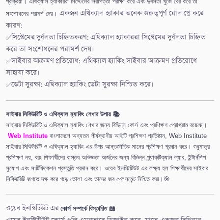
প্রক্রিয়া। এথিক্যাল হ্যাকাররা সিস্টেমের নিরাপত্তা পরীক্ষা করে এবং দুর্বলতা খুঁজে বের করে তা
একজন এথিক্যাল হ্যাকার অনেক
গুরুত্বপূর্ণ রোল প্লে করে
সংশোধনের পরামর্শ দেয়।
কারণ:
✅
সিস্টেমের দুর্বলতা চিহ্নিতকরণ:
এথিক্যাল হ্যাকাররা সিস্টেমের দুর্বলতা চিহ্নিত
করে তা সংশোধনের পরামর্শ দেয়।
✅
সাইবার আক্রমণ প্রতিরোধ:
এথিক্যাল হ্যাকিং সাইবার আক্রমণ প্রতিরোধে
সাহায্য করে।
✅
ডেটা সুরক্ষা:
এথিক্যাল হ্যাকিং ডেটা সুরক্ষা নিশ্চিত করে।
সাইবার সিকিউরিটি ও এথিক্যাল হ্যাকিং শেখার উপায় 📚
সাইবার সিকিউরিটি ও এথিক্যাল হ্যাকিং শেখার জন্য বিভিন্ন কোর্স এবং প্রশিক্ষণ প্রোগ্রাম রয়েছে।
Web Institute
বাংলাদেশে অন্যতম শীর্ষস্থানীয় আইটি প্রশিক্ষণ প্রতিষ্ঠান, Web Institute
সাইবার সিকিউরিটি ও এথিক্যাল হ্যাকিং-এর উপর আন্তর্জাতিক মানের প্রশিক্ষণ প্রদান করে। শুধুমাত্র
প্রশিক্ষণ নয়, বরং শিক্ষার্থীদের বাস্তব অভিজ্ঞতা অর্জনের জন্য বিভিন্ন প্র্যাকটিক্যাল ল্যাব, ইন্টার্নশিপ
সুযোগ এবং সার্টিফিকেশন প্রস্তুতি প্রদান করে। ওয়েব ইনস্টিটিউট এর লক্ষ্য হল শিক্ষার্থীদের সাইবার
সিকিউরিটি জগতে দক্ষ করে গড়ে তোলা এবং তাদের জব প্লেসমেন্ট নিশ্চিত করা।🎯
ওয়েব ইনস্টিটিউট এর
কোর্স সম্পর্কে বিস্তারিত 📖