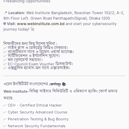
Freelancing Opportunities
📍
Location:
Web Institute Bangladesh, Rowshan Tower 152/2, A-2,
8th Floor Left. Green Road Panthapath(Signal), Dhaka 1205
🌐
Visit:
www.webinstitute.com.bd
and start your cybersecurity
journey today! 🚀
শিক্ষার্থীদের জন্য কিছু বিশেষ সুবিধা :
✅ লাইভ ক্লাস ও রেকর্ডেড ভিডিও লেকচার।
✅ প্র্যাকটিক্যাল ল্যাব ও রিয়েল-ওয়ার্ল্ড চ্যালেঞ্জ।
✅ সার্টিফিকেশন ও ইন্টার্নশিপ সুযোগ।
✅ জব প্লেসমেন্ট সহায়তা।
✅ EC-Council Exam Voucher ডিসকাউন্ট।
✅ এক্সক্লুসিভ হ্যান্ডস-অন ল্যাব এক্সারসাইজ।
ওয়েব ইনস্টিটিউট বাংলাদেশের
কোর্সসমূহ 📚
Web Institute
-বিভিন্ন সাইবার সিকিউরিটি ও এথিক্যাল হ্যাকিং কোর্স অফার
করছে:
✅ CEH - Certified Ethical Hacker
✅ Cyber Security Advanced Course
✅ Penetration Testing & Bug Bounty
✅ Network Security Fundamentals