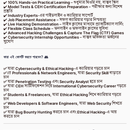
✔️
100% Hands-on Practical Learning
– শুধুমাত্র থিওরি নয়, বাস্তব স্কিল
✔️
Model Tests & CEH Certification Preparation
– পরীক্ষার জন্য বিশেষ
প্রস্তুতি
✔️
Industry Experts
-এর গাইডলাইন ও ক্যারিয়ার সাপোর্ট
✔️
Job Placement Assistance
– সফল ক্যারিয়ার গড়ার নিশ্চয়তা
✔️
Live Hacking Demonstration
– লাইভ ক্লাসের মাধ্যমে প্র্যাকটিক্যাল লার্নিং
✔️
Flexible Class Schedule
– অনলাইন ও অফলাইন ক্লাসের সুবিধা
✔️
Advanced Hacking Challenges & Capture The Flag (CTF) Games
✔️
Cybersecurity Internship Opportunities
– বাস্তব অভিজ্ঞতা অর্জনের
সুযোগ
কারা এই কোর্সটি করতে পারবেন? 👥
✅ যারা Cybersecurity & Ethical Hacking-এ ক্যারিয়ার গড়তে চান
✅ IT Professionals & Network Engineers, যারা Security Skill বাড়াতে
চান
✅ যারা Penetration Testing এবং Security Analyst হতে চান
✅ যারা CEH সার্টিফিকেশন নিয়ে International Cybersecurity Career গড়তে
চান
✅ Students & Freelancers, যারা Ethical Hacking শিখে ক্যারিয়ার গড়তে
চান
✅ Web Developers & Software Engineers, যারা Web Security শিখতে
চান
✅ যারা Bug Bounty Hunting করতে চান এবং Ethical Hacking-এ আয়
করতে চান