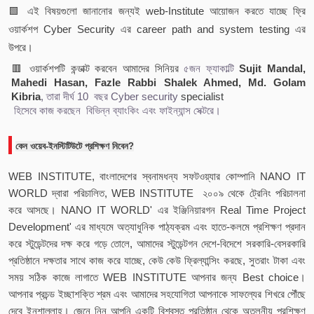
🟩 এই বিষয়গুলো জানানোর জন্যই web-Institute আয়োজন করতে যাচ্ছে ফ্রি
ওয়ার্কশপ Cyber Security এর career path and system testing এর
উপরে।
🟥 ওয়ার্কশপটি কন্ডাক্ট করবেন আমাদের সিনিয়র
৫জন ফ্যাকাল্টি
Sujit Mandal
,
Mahedi Hasan
,
Fazle Rabbi Shalek Ahmed
,
Md. Golam
Kibria
, তারা দীর্ঘ 10 বছর Cyber security
specialist
হিসেবে কাজ করছেন বিভিন্ন ব্যাংকিং এবং ফাইন্যান্স সেক্টরে।
কেন ওয়েব-ইনস্টিটিউটে প্রশিক্ষণ নিবেন?
WEB INSTITUTE, বাংলাদেশের স্বনামধন্য সফটওয়্যার কোম্পানি NANO IT
WORLD দ্বারা পরিচালিত, WEB INSTITUTE ২০০৯ থেকে ট্রেনিং পরিচালনা
করে আসছে। NANO IT WORLD' এর ইঞ্জিনিয়ারগন Real Time Project
Development' এর মাধ্যমে অত্যাধুনিক পাঠ্যক্রম এবং হাতে-কলমে প্রশিক্ষণ প্রদান
করে স্টুডেন্টদের দক্ষ করে গড়ে তোলে, আমাদের স্টুডেন্টগন দেশে-বিদেশে সরকারি-বেসরকারি
প্রতিষ্ঠানে দক্ষতার সাথে কাজ করে যাচ্ছে, কেউ কেউ ফ্রিল্যান্সিং করছে, সুতরাং টাকা এবং
সময় সঠিক কাজে লাগাতে WEB INSTITUTE আপনার জন্য Best choice।
আপনার প্রচন্ড ইচ্ছাশক্তি শ্রম এবং আমাদের সহযোগিতা আপনাকে সাফল্যের শিখরে পৌঁছে
দেবে ইনশাল্লাহ। জেনে নিন আপনি একটি বিশ্বস্ত প্রতিষ্ঠান থেকে অতুলনীয় প্রশিক্ষণ