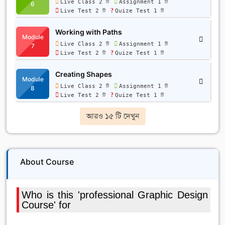
Live Class 2 টি
Assignment 1 টি
6
Live Test 2 টি
Quize Test 1 টি
Working with Paths
Module
Live Class 2 টি
Assignment 1 টি
7
Live Test 2 টি
Quize Test 1 টি
Creating Shapes
Module
Live Class 2 টি
Assignment 1 টি
8
Live Test 2 টি
Quize Test 1 টি
আরও ১৫ টি দেখুন
About Course
Who is this 'professional Graphic Design
Course' for