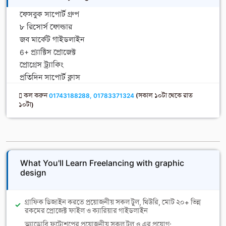
ফেসবুক সাপোর্ট গ্রুপ
৮ রিসোর্স ফোল্ডার
জব মার্কেট গাইডলাইন
6+ প্র্যাক্টিস প্রোজেক্ট
প্রোগ্রেস ট্র্যাকিং
প্রতিদিন সাপোর্ট ক্লাস
কল করুন
01743188288, 01783371324
(সকাল ১০টা থেকে রাত
১০টা)
What You'll Learn Freelancing with graphic
design
গ্রাফিক ডিজাইন করতে প্রয়োজনীয় সকল টুল, থিউরি, মোট ২০+ ভিন্ন
রকমের প্রোজেক্ট ফাইল ও ক্যারিয়ার গাইডলাইন
অ্যাডোবি ফটোশপের প্রয়োজনীয় সকল টুল ও এর প্রয়োগ;