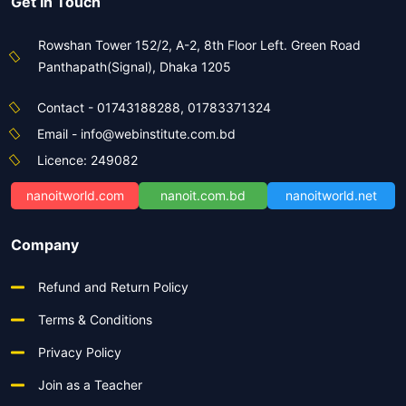
Get In Touch
Rowshan Tower 152/2, A-2, 8th Floor Left. Green Road
Panthapath(Signal), Dhaka 1205
Contact - 01743188288, 01783371324
Email - info@webinstitute.com.bd
Licence: 249082
nanoitworld.com
nanoit.com.bd
nanoitworld.net
Company
Refund and Return Policy
Terms & Conditions
Privacy Policy
Join as a Teacher