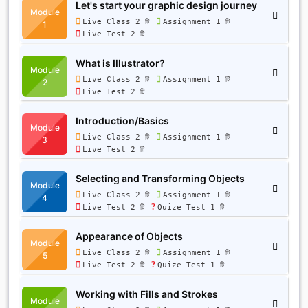
Let's start your graphic design journey
Module
Live Class 2 টি
Assignment 1 টি
1
Live Test 2 টি
What is Illustrator?
Module
Live Class 2 টি
Assignment 1 টি
2
Live Test 2 টি
Introduction/Basics
Module
Live Class 2 টি
Assignment 1 টি
3
Live Test 2 টি
Selecting and Transforming Objects
Module
Live Class 2 টি
Assignment 1 টি
4
Live Test 2 টি
Quize Test 1 টি
Appearance of Objects
Module
Live Class 2 টি
Assignment 1 টি
5
Live Test 2 টি
Quize Test 1 টি
Working with Fills and Strokes
Module