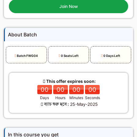
Join Now
About Batch
Batch FWG04
0 Seats Left
0 Days Left
This offer expires soon:
00
00
00
00
Days
Hours
Minutes
Seconds
ব্যাচ শুরু হবে :
25-May-2025
In this course you get