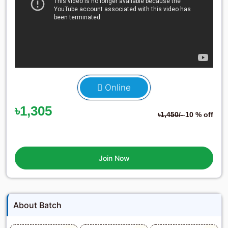
Online
৳1,305
৳1,450/-
10 % off
Join Now
About Batch