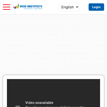
Login
Medical Admission exam 2024
মেডিকেল ভর্তি পরীক্ষার পূর্ববর্তী সময়ে নিয়মিত পরীক্ষার কোনো বিকল্প নেই। ভর্তি পরীক্ষার অনুরূপ পূর্ণাঙ্গ
মডেল টেস্ট দেওয়ার মাধ্যমে পরীক্ষার প্রশ্ন সম্পর্কে যেমন ধারণা বাড়বে, ঠিক তেমনি পরীক্ষার হলের
টাইম ম্যানেজমেন্ট নিয়ে ধারণা পাওয়া যাবে। কোনো টপিকে নিজের প্রস্তুতির ঘাটতি থাকলে, তাও যাচাই
করে নেয়া যাবে। তাই, মেডিকেল ভর্তিচ্ছু শিক্ষার্থীদের জন্য ওয়েব ইনস্টিটিউট নিয়ে এসেছে "মেডিকেল
এডমিশন এক্সাম ব্যাচ - 2024"; যা প্রত্যেক মেডিকেল ভর্তি পরীক্ষার্থীর জন্য সম্পূর্ণ উন্মুক্ত। এই
এক্সাম ব্যাচে থাকবে ৫৫টি অধ্যায়ভিত্তিক এক্সাম, ৬টি পেপার ফাইনাল, ৫টি সাবজেক্ট ফাইনাল এবং ৫টি
পূর্ণাঙ্গ মডেল টেস্ট। নিয়মিত পরীক্ষা দিয়ে তোমার মেডিকেল ভর্তি পরীক্ষা প্রস্ততিকে ১০০ তে ১০০ করতে
যুক্ত হয়ে যাও "মেডিকেল এডমিশন এক্সাম ব্যাচ - 2024"-এ।