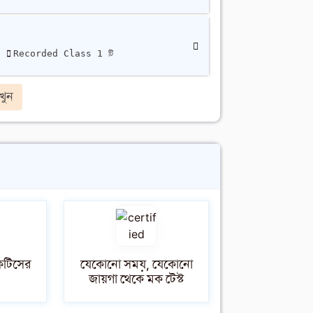
ি
Recorded Class 1 টি
খুন
াকটিসের
যেকোনো সময়, যেকোনো
জায়গা থেকে মক টেস্ট