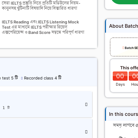
সেরা IELTS প্রস্তুতি নিতে প্রতিটি মডিউলের নিয়ম-
কানুনসহ খুঁটিনাটি বিষয়াদি নিয়ে বিস্তারিত ধারণা
IELTS Reading এবং IELTS Listening Mock
About Batc
Test এর মাধ্যমে IELTS পরীক্ষার রিয়েল
এক্সপেরিয়েন্স ও Band Score সম্বন্ধে পরিপূর্ণ ধারণা
Batch S
This off
00
0
 test 5 টি
Recorded class 4 টি
Days
Hou
 1 টি
In this cour
সময় লাগবে ৫০
ি