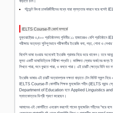
বাড়াতে চান।
স্টুডেন্ট কিংবা চাকরিজীবীদের মধ্যে যারা ব্যস্ততার কারনে ঘরে বসেই 
IELTS Course-টি কোর্স সম্পর্কে
যুক্তরাষ্ট্রের ৩,৪০০ প্রতিষ্ঠানসহ পৃথিবীর ১১ হাজারেরও বেশি প্রতিষ
পরীক্ষায় অত্যন্ত সুনিপুণভাবে পরীক্ষার্থীর ইংরেজি বলা, পড়া, শোনা ও লেখা
বিদেশি ভাষা হওয়ায় অনেকেই ইংরেজি গ্রামার নিয়ে ভয়ে থাকেন। তবে আনন্
মূলত একটি ভাষাভিত্তিক নিরীক্ষা পদ্ধতি। কাঙ্ক্ষিত স্কোর অর্জনের জন্য
লিখতে পারা, শুনে বুঝতে পারা, ও বলতে পারা। এই চারটি ক্ষেত্রে যিনি য
ইংরেজি ভাষার এই চারটি অত্যাবশ্যক দক্ষতা বাড়াতে টেন মিনিট স্কুল নিয়
IELTS Course-টি কোর্সটির শিক্ষক মুনজেরিন শহীদ (IELTS ব্যান্ড স্কোর 
Department of Education হতে Applied Linguistics and
স্নাতকোত্তর ডিগ্রী গ্রহণ করেছেন।
আমাদের এই কোর্সটিতে এনরোল করলেই পাবেন মুনজেরিন শহীদের “ঘরে বসে IEL