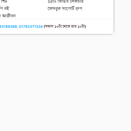
 শিট
২৫টি ভিডিও লেকচার
কপি বই
ফেসবুক সাপোর্ট গ্রুপ
াদ আজীবন
43188288, 01783371324
(সকাল ১০টা থেকে রাত ১০টা)