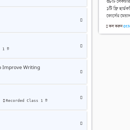
৩৮টি লেকচার
১টি ফ্রি হার্ড
কোর্সের মেয়
ি
কল করুন
017
 1 টি
o Improve Writing
ি
ি
Recorded Class 1 টি
ি