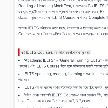
লেকচারের পাশাপাশি বই থেকে স্ট্র্যাটেজি শিখে ও প্র্যাকটিস করে সম্পূর্
Reading ও Listening Mock Test, যা আপনাকে দিবে IELTS পরীক্ষার রি
এছাড়াও প্র্যাক্টিসের সময় যেকোনো প্রবলেমের সমাধানের জন্য রয়েছে
class। সুতরাং এবার এক IELTS Course-এ থাকছে Complete 
আপনার IELTS পরীক্ষাকে আরো সহজ, উপভোগ্য ও ফলপ্রসূ করতে এবং কা
Course -এ, আর নিজেকে এগিয়ে নিয়ে যান আপনার স্বপ্নপূরণের দ্বারপ্র
এই IELTS Course-টি আপনাকে যেভাবে সাহায্য করবে
“Academic IELTS” ও “General Training IELTS” - উভয় মডিউ
পারবেন। এই IELTS Course টিতে দুটো মডিউলের জন্যই আলাদা দুট
IELTS speaking, reading, listening ও writing test-এর প্র
পারবেন।
IELTS এর সব ধরনের প্রশ্ন সঠিকভাবে সমাধান করে হাতে কলমে প্রস
ভিডিও দেখার পাশাপাশি IELTS Course-এ থাকা লেকচার শিট, “ঘ
Live Class-এর মাধ্যমে নিতে পারবেন কমপ্লিট প্রিপারাশন।