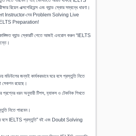
ণ প্রস্তুতি নিতে পারবেন। এই কোর্সটিতে আরও থাকছে IELTS
য়েল এক্সপেরিয়েন্স এবং ব্যান্ড স্কোর সম্বন্ধে ধারণা।
 Expert Instructor-দের Problem Solving Live
IELTS Preparation!
ঙ্ক্ষিত ব্যান্ড স্কোরটি পেতে আজই এনরোল করুন “IELTS
ান্তে।
লের জন্যই কার্যকরভাবে ঘরে বসে প্রস্তুতি নিতে
ো সেকশন রয়েছে।
শ্নের ধরন অনুযায়ী টিপস, হ্যাকস ও টেকনিক শিখতে
্তুতি নিতে পারবেন।
রে বসে IELTS প্রস্তুতি” বই এবং Doubt Solving