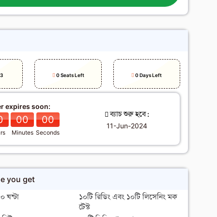
h
E3
0 Seats Left
0 Days Left
er expires soon:
ব্যাচ শুরু হবে :
0
00
00
11-Jun-2024
rs
Minutes
Seconds
se you get
 ঘন্টা
১০টি রিডিং এবং ১০টি লিসেনিং মক
টেস্ট