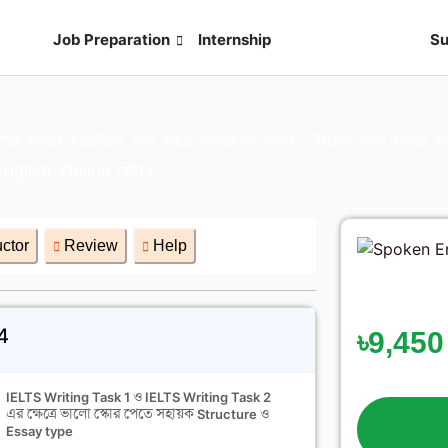
s
Job Preparation
Internship
Live Exam
Su
শ্বাসের অভাবে ইংরেজিতে কথা বলতে জড়তাবোধ করেন। ইংরেজি বলার দক্ষতা
English' Online কোর্স।
uctor
Review
Help
4
৳9,450
IELTS Writing Task 1 ও IELTS Writing Task 2
এর ক্ষেত্রে ভালো স্কোর পেতে সহায়ক Structure ও
Essay type