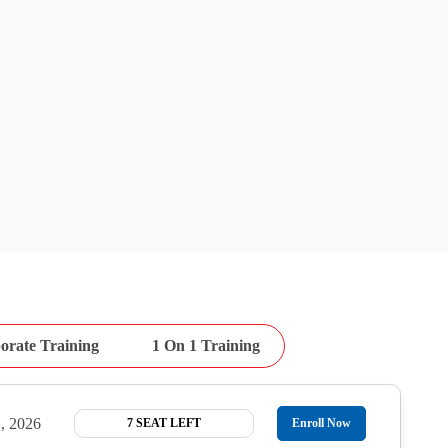
orate Training
1 On 1 Training
, 2026
7 SEAT LEFT
Enroll Now