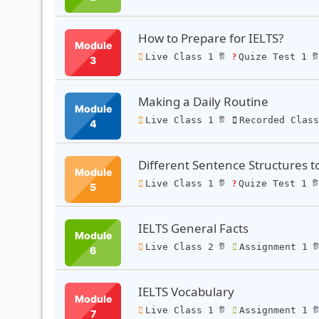
How to Prepare for IELTS?
Module
Live Class 1 টি
Quize Test 1 ট
3
Making a Daily Routine
Module
Live Class 1 টি
Recorded Class
4
Different Sentence Structures t
Module
Live Class 1 টি
Quize Test 1 ট
5
IELTS General Facts
Module
Live Class 2 টি
Assignment 1 ট
6
IELTS Vocabulary
Module
Live Class 1 টি
Assignment 1 ট
7