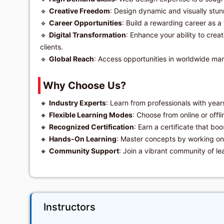
🔹
Creative Freedom
: Design dynamic and visually stun
🔹
Career Opportunities
: Build a rewarding career as a
🔹
Digital Transformation
: Enhance your ability to crea
clients.
🔹
Global Reach
: Access opportunities in worldwide mark
Why Choose Us?
🔸
Industry Experts
: Learn from professionals with yea
🔸
Flexible Learning Modes
: Choose from online or offli
🔸
Recognized Certification
: Earn a certificate that bo
🔸
Hands-On Learning
: Master concepts by working on r
🔸
Community Support
: Join a vibrant community of le
Instructors