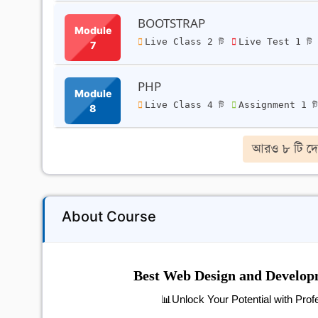
BOOTSTRAP
Module
Live Class 2 টি
Live Test 1 টি
7
PHP
Module
Live Class 4 টি
Assignment 1 ট
8
আরও ৮ টি দে
About Course
Best Web Design and Develop
📊
Unlock Your Potential with Pro