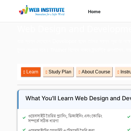
Home
Course
Web Design and Developm
যারা স্বপ্ন দেখেছেন Developer হবেন তাদের স্বপ্ন পূরণের লক্ষ
টুলস শেখানো হবে। Trainer হিসেবে থাকবে ইন্ডাস্ট্রি এক্সপার্টগন
Learn
Study Plan
About Course
Instr
What You'll Learn Web Design and D
ওয়েবসাইট তৈরির প্ল্যানিং, ডিজাইনিং এবং কোডিং
সম্পর্কে সঠিক ধারণা
ওয়েবসাইটের লেআউট ও টেমপ্লেট তৈরি করা