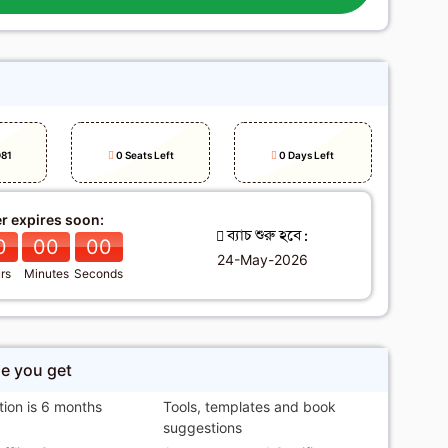
h
81
0 Seats Left
0 Days Left
er expires soon:
ব্যাচ শুরু হবে :
0
00
00
24-May-2026
rs
Minutes
Seconds
se you get
tion is 6 months
Tools, templates and book
suggestions