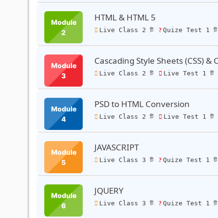
HTML & HTML 5
Module
Live Class 2 টি
Quize Test 1 ট
2
Cascading Style Sheets (CSS) & 
Module
Live Class 2 টি
Live Test 1 টি
3
PSD to HTML Conversion
Module
Live Class 2 টি
Live Test 1 টি
4
JAVASCRIPT
Module
Live Class 3 টি
Quize Test 1 ট
5
JQUERY
Module
Live Class 3 টি
Quize Test 1 ট
6