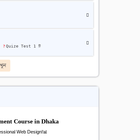
ি
Quize Test 1 টি
খুন
ment Course in Dhaka
fessional Web Design!
📊