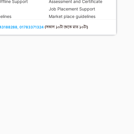
ffline Support
Assessment and Certificate
s
Job Placement Support
elines
Market place guidelines
43188288, 01783371324
(সকাল ১০টা থেকে রাত ১০টা)