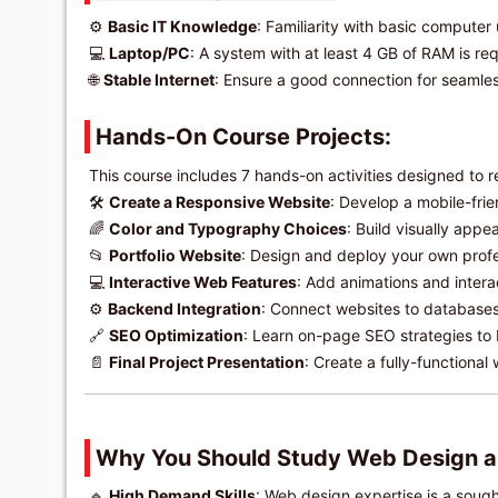
⚙️
Basic IT Knowledge
: Familiarity with basic comput
💻
Laptop/PC
: A system with at least 4 GB of RAM is re
🌐
Stable Internet
: Ensure a good connection for seamless
Hands-On Course Projects:
This course includes 7 hands-on activities designed to ref
🛠️
Create a Responsive Website
: Develop a mobile-fri
🌈
Color and Typography Choices
: Build visually app
📂
Portfolio Website
: Design and deploy your own profes
💻
Interactive Web Features
: Add animations and intera
⚙️
Backend Integration
: Connect websites to databases
🔗
SEO Optimization
: Learn on-page SEO strategies to b
📄
Final Project Presentation
: Create a fully-functional
Why You Should Study Web Design 
🔹
High Demand Skills
: Web design expertise is a sought