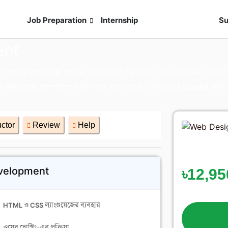
s
Job Preparation
Internship
Live Exam
Su
ent
্যে Web institute চমৎকার এবং লেটেস্ট সব মডিউল নিয়ে সাজিয়েছে এই কোর্স
, যারা সফটওয়্যার কোম্পানিতে দীর্ঘদিন কাজ করে আসছে। Project Based লার্
uctor
Review
Help
evelopment
৳12,95
HTML ও CSS ল্যাংগুয়েজের ব্যবহার
ওয়েব হোস্টিং-এর প্রক্রিয়া