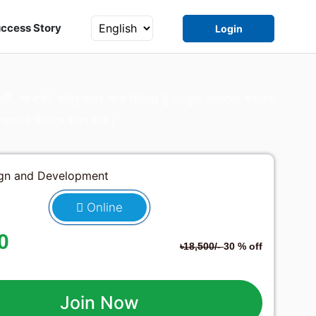
ccess Story
Login
টি, আপডেট কারিকুলামের সাথে বিগিনার টু এডভান্স লেভেলের সবগুলো
নিং আপনার জীবনকে বদলে দিবে।
Online
0
৳18,500/-
30 % off
Join Now