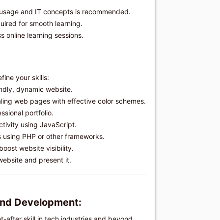
er usage and IT concepts is recommended.
quired for smooth learning.
 online learning sessions.
ine your skills:
endly, dynamic website.
ealing web pages with effective color schemes.
sional portfolio.
ctivity using JavaScript.
 using PHP or other frameworks.
oost website visibility.
 website and present it.
and Development:
-after skill in tech industries and beyond.