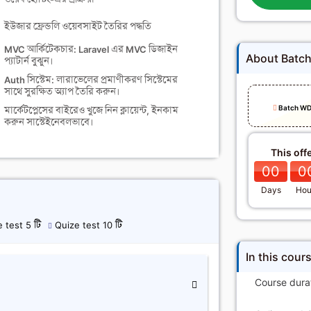
ইউজার ফ্রেন্ডলি ওয়েবসাইট তৈরির পদ্ধতি
MVC আর্কিটেকচার: Laravel এর MVC ডিজাইন
About Batc
প্যাটার্ন বুঝুন।
Auth সিস্টেম: লারাভেলের প্রমাণীকরণ সিস্টেমের
সাথে সুরক্ষিত অ্যাপ তৈরি করুন।
Batch WD
মার্কেটপ্লেসের বাইরেও খুজে নিন ক্লায়েন্ট, ইনকাম
করুন সাস্টেইনেবলভাবে।
This off
00
0
Days
Hou
 test 5 টি
Quize test 10 টি
In this cour
Course dura
ি